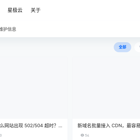
星极云
关于
维护信息
全部
么网站出现 502/504 超时？
新域名批量接入 CDN，最容
站到 CDN 的排障与优化指南
的 5 个坑
0
54