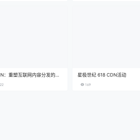
DN：重塑互联网内容分发的安
星极世纪 618 CDN活动
速新范式
22
169