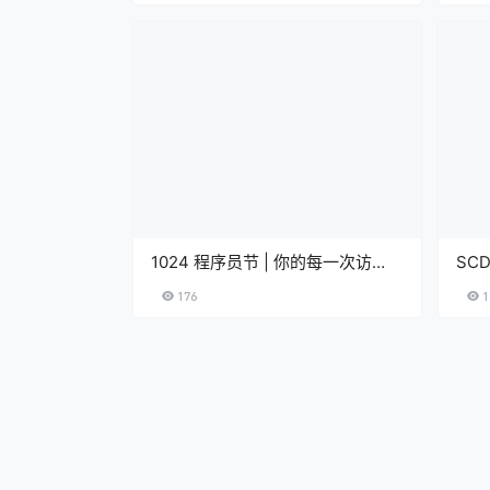
1024 程序员节 | 你的每一次访
SC
问，都值得被更好地守护
全加
176
1